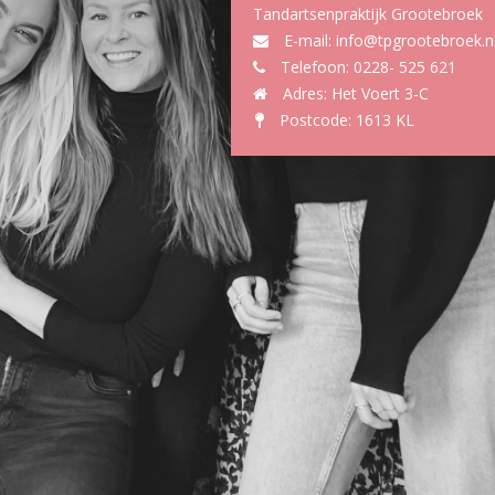
Tandartsenpraktijk Grootebroek
E-mail:
info@tpgrootebroek.n
Telefoon: 0228- 525 621
Adres: Het Voert 3-C
Postcode: 1613 KL