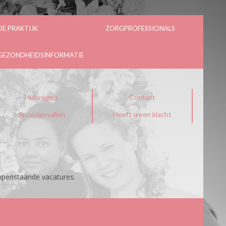
DE PRAKTIJK
ZORGPROFESSIONALS
GEZONDHEIDSINFORMATIE
Huisregels
Contact
Spoedgevallen
Heeft u een klacht
openstaande vacatures.