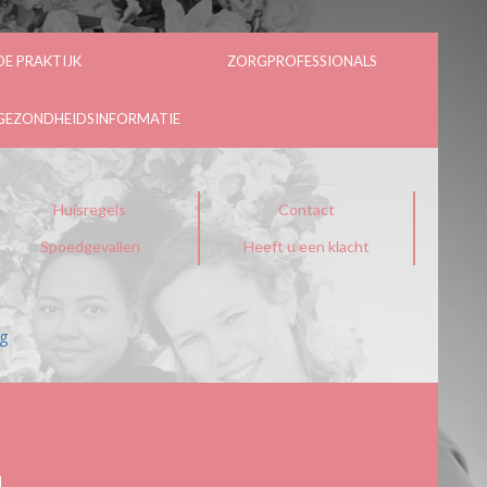
DE PRAKTIJK
ZORGPROFESSIONALS
GEZONDHEIDSINFORMATIE
Huisregels
Contact
Spoedgevallen
Heeft u een klacht
ng
l