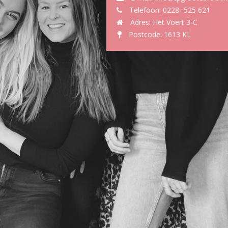
Telefoon: 0228- 525 621
Adres: Het Voert 3-C
Postcode: 1613 KL