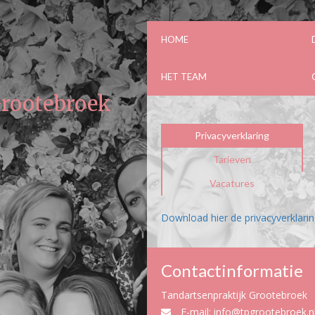
HOME
HET TEAM
Grootebroek
Privacyverklaring
Tarieven
Vacatures
Download hier de privacyverklari
Contactinformatie
Tandartsenpraktijk Grootebroek
E-mail:
info@tpgrootebroek.n