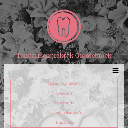
Tandartsenpraktijk Grootebroek
Gezond tandvlees
Gingivitis
Pardontitis
Gezondheidsrisico's
Trombose