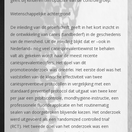
geeft bij kinderen ten opzichte van de controlegroep.
Wetenschappelijke achtergrond
De inleiding van dit proefschrift geeft in het kort inzicht in
de ontwikkeling van cariës (tandbederf) in de geschiedenis
van de mensheid. Uit de inleiding blijkt dat er –ook in
Nederland– nog veel cariësprevalentiewinst te behalen
valt als gekeken wordt naar de meest recente
cariësprevalentiecijfers. Het doel van dit
promotieonderzoek was drieërlei. Het eerste doel was het
vaststellen van de klinische effectiviteit van twee
cariëspreventieve protocollen in vergelijking met een
standaard preventief protocol dat uitgaat van twee keer
per jaar een gebitscontrole, mondhygiëne-instructie, een
professionele fluorideapplicatie en het routinematig
sealen van doorgebroken blijvende kiezen. Het onderzoek
werd uitgevoerd als een ‘randomized controlled trial’
(RCT). Het tweede doel van het onderzoek was een